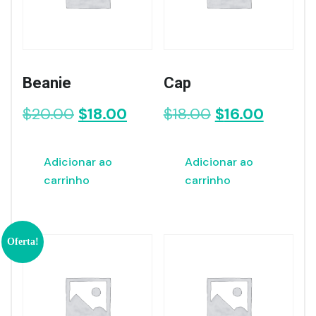
Beanie
Cap
O
O
O
O
$
20.00
$
18.00
$
18.00
$
16.00
preço
preço
preço
preço
original
atual
original
atual
Adicionar ao
Adicionar ao
era:
é:
era:
é:
carrinho
carrinho
$20.00.
$18.00.
$18.00.
$16.00.
Oferta!