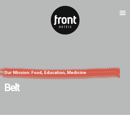
Our Mission:
Food, Education, Medicine
Belt