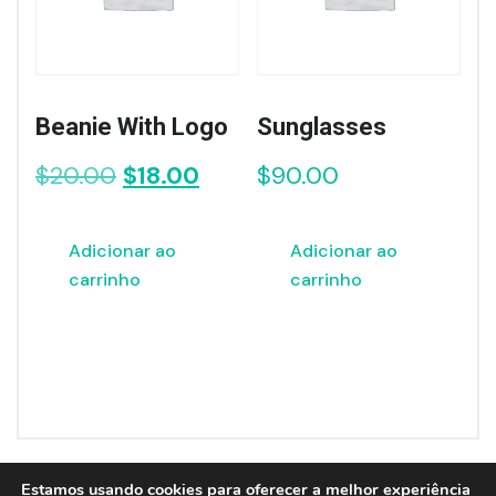
Beanie With Logo
Sunglasses
O
O
$
20.00
$
18.00
$
90.00
preço
preço
original
atual
Adicionar ao
Adicionar ao
era:
é:
carrinho
carrinho
$20.00.
$18.00.
Estamos usando cookies para oferecer a melhor experiência